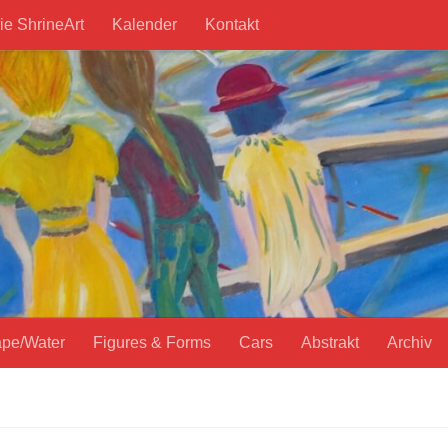
ie ShrineArt
Kalender
Kontakt
pe/Water
Figures & Forms
Cars
Abstrakt
Archiv