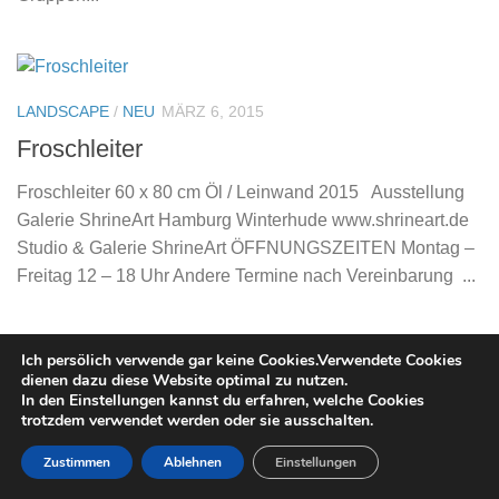
LANDSCAPE
/
NEU
MÄRZ 6, 2015
Froschleiter
Froschleiter 60 x 80 cm Öl / Leinwand 2015 Ausstellung
Galerie ShrineArt Hamburg Winterhude www.shrineart.de
Studio & Galerie ShrineArt ÖFFNUNGSZEITEN Montag –
Freitag 12 – 18 Uhr Andere Termine nach Vereinbarung ...
Ich persölich verwende gar keine Cookies.Verwendete Cookies
dienen dazu diese Website optimal zu nutzen.
FIGURES & FORMS
/
NEU
MÄRZ 4, 2015
In den Einstellungen kannst du erfahren, welche Cookies
trotzdem verwendet werden oder sie ausschalten.
If I were a carpenter and you were a lady
Zustimmen
Ablehnen
Einstellungen
If I were a carpenter and you were a lady. Öl auf Leinwand