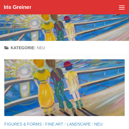
Iris Greiner
Zum Inhalt springen
KATEGORIE:
NEU
FIGURES & FORMS
/
FINE ART
/
LANDSCAPE
/
NEU