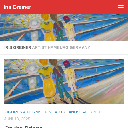
Iris Greiner
Zum Inhalt springen
IRIS GREINER
ARTIST HAMBURG GERMANY
FIGURES & FORMS
/
FINE ART
/
LANDSCAPE
/
NEU
JUNI 13, 2025