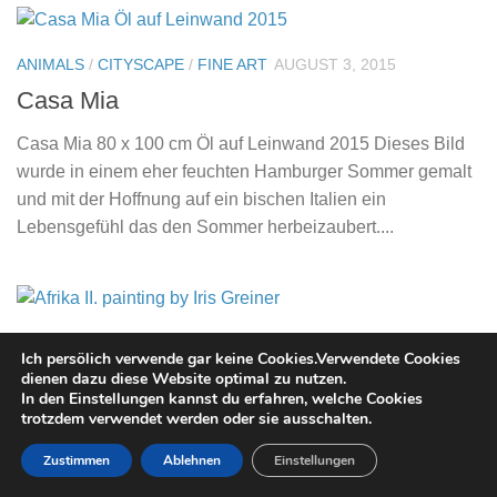
ANIMALS
/
CITYSCAPE
/
FINE ART
AUGUST 3, 2015
Casa Mia
Casa Mia 80 x 100 cm Öl auf Leinwand 2015 Dieses Bild
wurde in einem eher feuchten Hamburger Sommer gemalt
und mit der Hoffnung auf ein bischen Italien ein
Lebensgefühl das den Sommer herbeizaubert....
FIGURES & FORMS
/
FINE ART
/
NEU
MAI 29, 2015
Ich persölich verwende gar keine Cookies.Verwendete Cookies
Afrika II.
dienen dazu diese Website optimal zu nutzen.
In den Einstellungen kannst du erfahren, welche Cookies
trotzdem verwendet werden oder sie ausschalten.
Afrika II. „Sie kommen…..“ Öl auf Holz ( gerahmt ) 110 x
109 cm 2015 2 zusammengehörende Bilder Afrika i. +
Zustimmen
Ablehnen
Einstellungen
Afrika II. Wie genau Leben die Menschen in Afrike. Warum