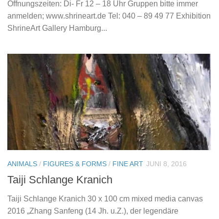
Öffnungszeiten: Di- Fr 12 – 18 Uhr Gruppen bitte immer
anmelden; www.shrineart.de Tel: 040 – 89 49 77 Exhibition
ShrineArt Gallery Hamburg...
ANIMALS
/
FIGURES & FORMS
/
FINE ART
JUNI 8, 2016
Taiji Schlange Kranich
Taiji Schlange Kranich 30 x 100 cm mixed media canvas
2016 „Zhang Sanfeng (14 Jh. u.Z.), der legendäre