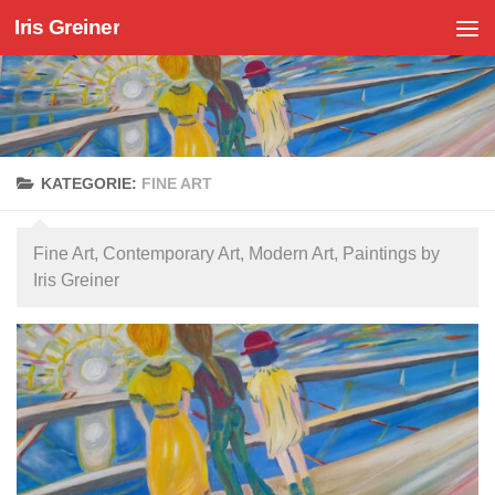
Iris Greiner
Zum Inhalt springen
KATEGORIE:
FINE ART
Fine Art, Contemporary Art, Modern Art, Paintings by
Iris Greiner