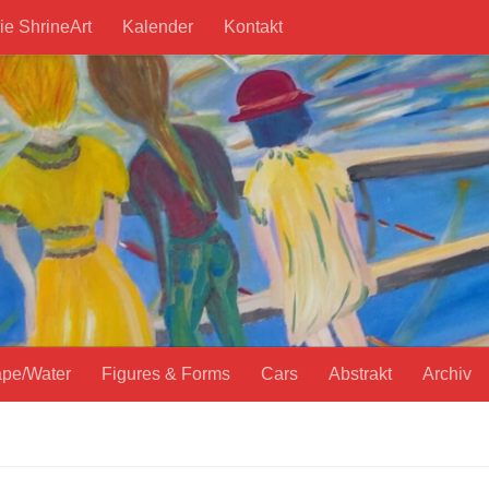
ie ShrineArt
Kalender
Kontakt
pe/Water
Figures & Forms
Cars
Abstrakt
Archiv