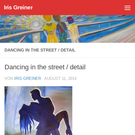
Iris Greiner
Zum Inhalt springen
DANCING IN THE STREET / DETAIL
Dancing in the street / detail
VON
IRIS GREINER
·
AUGUST 11, 2014