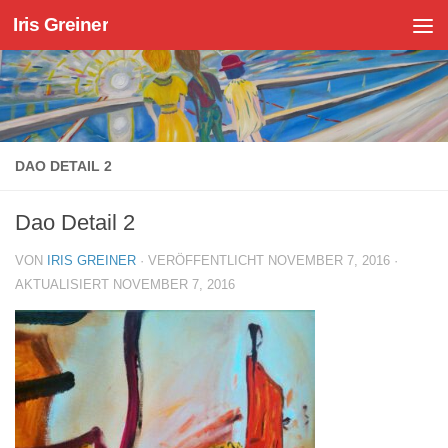
Iris Greiner
Zum Inhalt springen
DAO DETAIL 2
Dao Detail 2
VON
IRIS GREINER
· VERÖFFENTLICHT
NOVEMBER 7, 2016
·
AKTUALISIERT
NOVEMBER 7, 2016