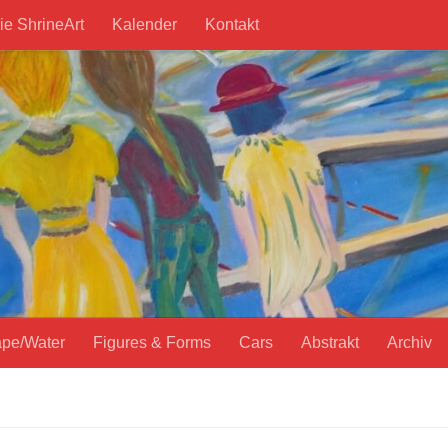
ie ShrineArt
Kalender
Kontakt
pe/Water
Figures & Forms
Cars
Abstrakt
Archiv