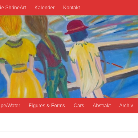
ie ShrineArt
Kalender
Kontakt
pe/Water
Figures & Forms
Cars
Abstrakt
Archiv