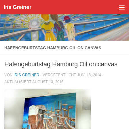
Iris Greiner
Zum Inhalt springen
HAFENGEBURTSTAG HAMBURG OIL ON CANVAS
Hafengeburtstag Hamburg Oil on canvas
VON
IRIS GREINER
· VERÖFFENTLICHT
JUNI 18, 2014
·
AKTUALISIERT
AUGUST 13, 2016