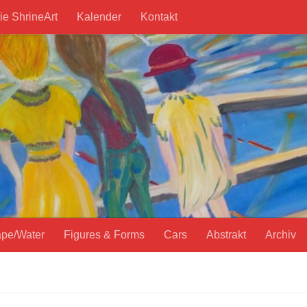
ie ShrineArt
Kalender
Kontakt
pe/Water
Figures & Forms
Cars
Abstrakt
Archiv