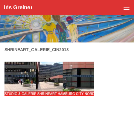
Iris Greiner
Zum Inhalt springen
SHRINEART_GALERIE_CIN2013