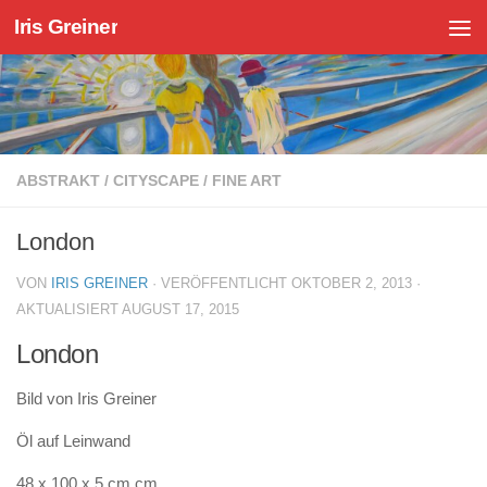
Iris Greiner
Zum Inhalt springen
ABSTRAKT
/
CITYSCAPE
/
FINE ART
London
VON
IRIS GREINER
· VERÖFFENTLICHT
OKTOBER 2, 2013
·
AKTUALISIERT
AUGUST 17, 2015
London
Bild von Iris Greiner
Öl auf Leinwand
48 x 100 x 5 cm cm