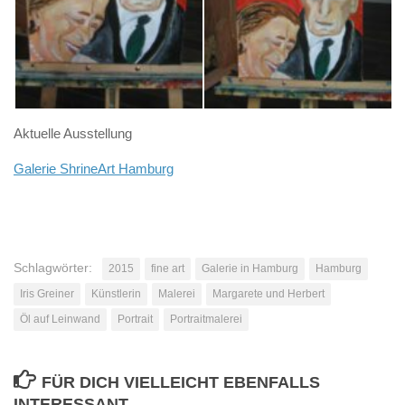
Aktuelle Ausstellung
Galerie ShrineArt Hamburg
Schlagwörter:
2015
fine art
Galerie in Hamburg
Hamburg
Iris Greiner
Künstlerin
Malerei
Margarete und Herbert
Öl auf Leinwand
Portrait
Portraitmalerei
FÜR DICH VIELLEICHT EBENFALLS
INTERESSANT …