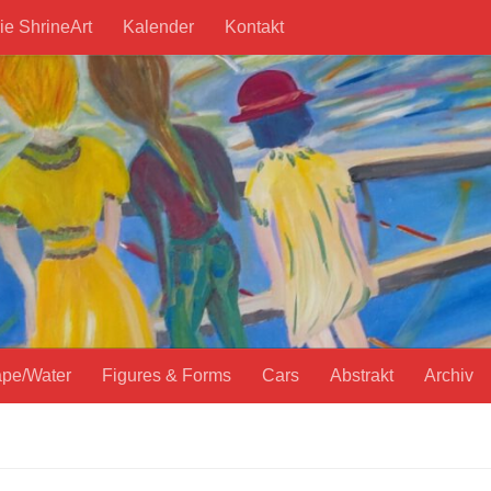
ie ShrineArt
Kalender
Kontakt
pe/Water
Figures & Forms
Cars
Abstrakt
Archiv