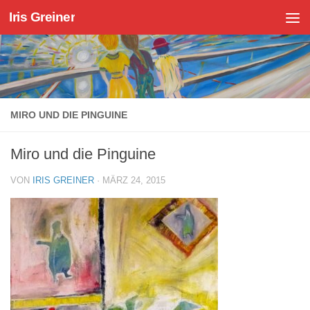
Iris Greiner
Zum Inhalt springen
MIRO UND DIE PINGUINE
Miro und die Pinguine
VON
IRIS GREINER
·
MÄRZ 24, 2015