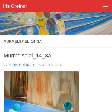
Iris Greiner
Zum Inhalt springen
MURMELSPIEL_14_3A
Murmelspiel_14_3a
VON
IRIS GREINER
·
JANUAR 6, 2014