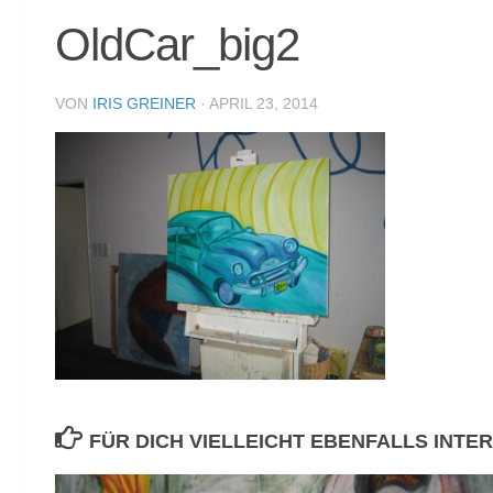
OldCar_big2
VON
IRIS GREINER
·
APRIL 23, 2014
FÜR DICH VIELLEICHT EBENFALLS INTE