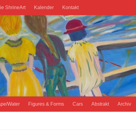
ie ShrineArt
Kalender
Kontakt
pe/Water
Figures & Forms
Cars
Abstrakt
Archiv