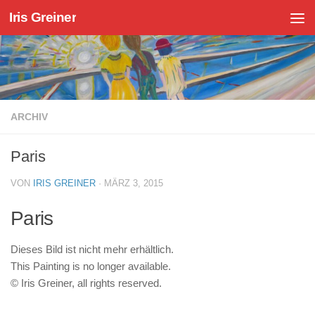
Iris Greiner
Zum Inhalt springen
ARCHIV
Paris
VON
IRIS GREINER
·
MÄRZ 3, 2015
Paris
Dieses Bild ist nicht mehr erhältlich.
This Painting is no longer available.
© Iris Greiner, all rights reserved.