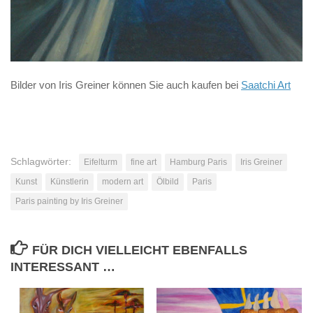
Bilder von Iris Greiner können Sie auch kaufen bei
Saatchi Art
Schlagwörter:
Eifelturm
fine art
Hamburg Paris
Iris Greiner
Kunst
Künstlerin
modern art
Ölbild
Paris
Paris painting by Iris Greiner
FÜR DICH VIELLEICHT EBENFALLS
INTERESSANT …