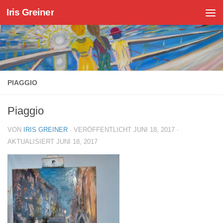
Iris Greiner
Zum Inhalt springen
PIAGGIO
Piaggio
VON
IRIS GREINER
· VERÖFFENTLICHT
JUNI 18, 2017
·
AKTUALISIERT
JUNI 18, 2017