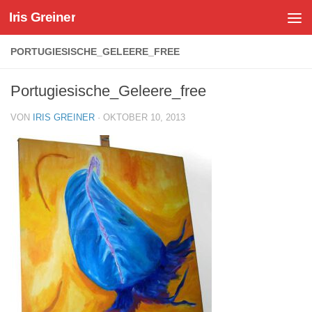
Iris Greiner
Zum Inhalt springen
PORTUGIESISCHE_GELEERE_FREE
Portugiesische_Geleere_free
VON
IRIS GREINER
·
OKTOBER 10, 2013