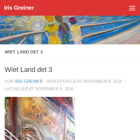
Iris Greiner
Zum Inhalt springen
WIET LAND DET 3
Wiet Land det 3
VON
IRIS GREINER
· VERÖFFENTLICHT
NOVEMBER 9, 2016
·
AKTUALISIERT
NOVEMBER 9, 2016