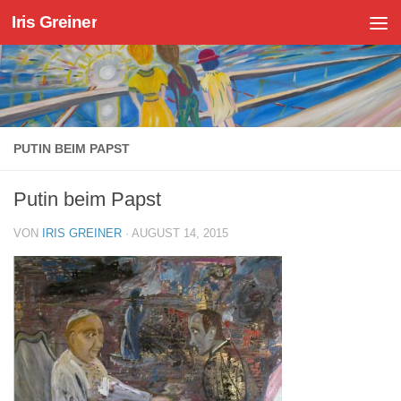
Iris Greiner
Zum Inhalt springen
PUTIN BEIM PAPST
Putin beim Papst
VON
IRIS GREINER
·
AUGUST 14, 2015