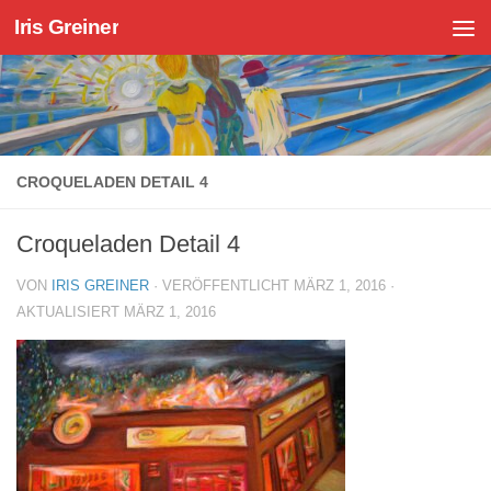
Iris Greiner
Zum Inhalt springen
CROQUELADEN DETAIL 4
Croqueladen Detail 4
VON
IRIS GREINER
· VERÖFFENTLICHT
MÄRZ 1, 2016
·
AKTUALISIERT
MÄRZ 1, 2016