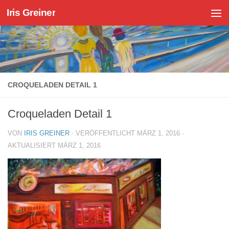
Iris Greiner
Zum Inhalt springen
CROQUELADEN DETAIL 1
Croqueladen Detail 1
VON
IRIS GREINER
· VERÖFFENTLICHT
MÄRZ 1, 2016
·
AKTUALISIERT
MÄRZ 1, 2016