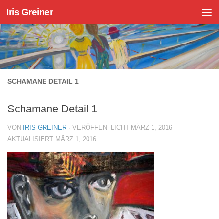
Iris Greiner
Zum Inhalt springen
SCHAMANE DETAIL 1
Schamane Detail 1
VON
IRIS GREINER
· VERÖFFENTLICHT
MÄRZ 1, 2016
·
AKTUALISIERT
MÄRZ 1, 2016