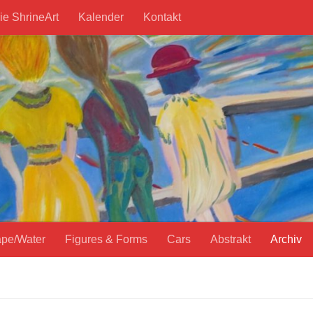
ie ShrineArt
Kalender
Kontakt
pe/Water
Figures & Forms
Cars
Abstrakt
Archiv