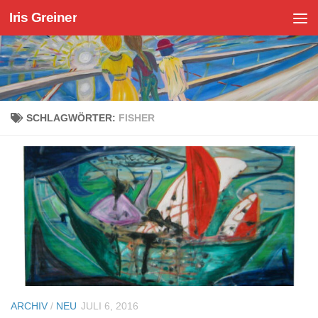
Iris Greiner
Zum Inhalt springen
SCHLAGWÖRTER:
FISHER
ARCHIV
/
NEU
JULI 6, 2016