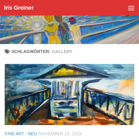
Iris Greiner
Zum Inhalt springen
SCHLAGWÖRTER:
GALLERY
FINE ART
/
NEU
NOVEMBER 15, 2016