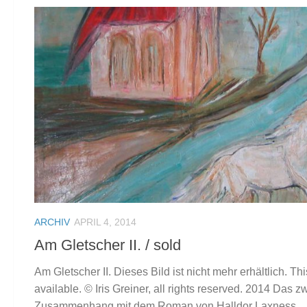
ARCHIV
APRIL 4, 2014
Am Gletscher II. / sold
Am Gletscher II. Dieses Bild ist nicht mehr erhältlich. Th
available. © Iris Greiner, all rights reserved. 2014 Das zw
Zusammenhang mit dem Roman von Halldor Laxness...