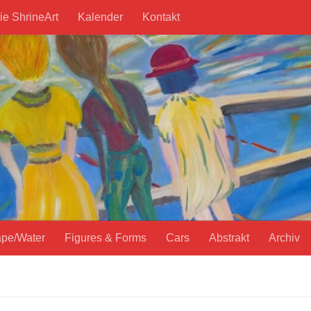
ie ShrineArt
Kalender
Kontakt
pe/Water
Figures & Forms
Cars
Abstrakt
Archiv