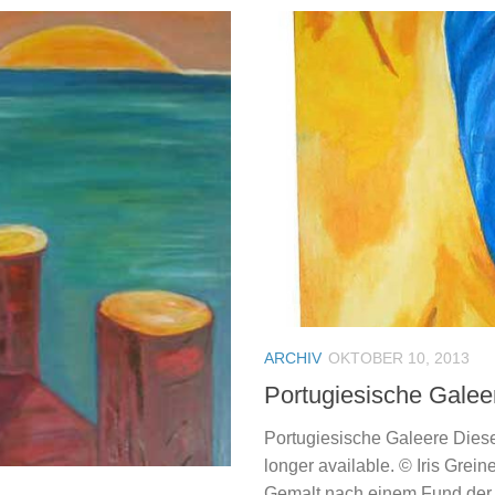
ARCHIV
OKTOBER 10, 2013
Portugiesische Galee
Portugiesische Galeere Dieses 
longer available. © Iris Grein
Gemalt nach einem Fund der 