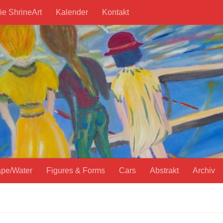
ie ShrineArt
Kalender
Kontakt
pe/Water
Figures & Forms
Cars
Abstrakt
Archiv