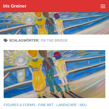
Iris Greiner
Zum Inhalt springen
SCHLAGWÖRTER:
ON THE BRIDGE
FIGURES & FORMS
/
FINE ART
/
LANDSCAPE
/
NEU