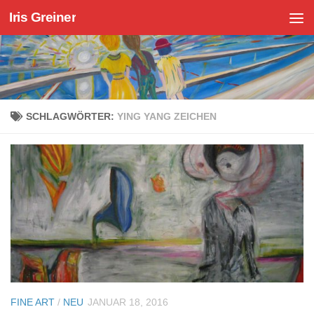
Iris Greiner
Zum Inhalt springen
SCHLAGWÖRTER:
YING YANG ZEICHEN
FINE ART
/
NEU
JANUAR 18, 2016