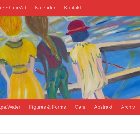
ie ShrineArt
Kalender
Kontakt
pe/Water
Figures & Forms
Cars
Abstrakt
Archiv