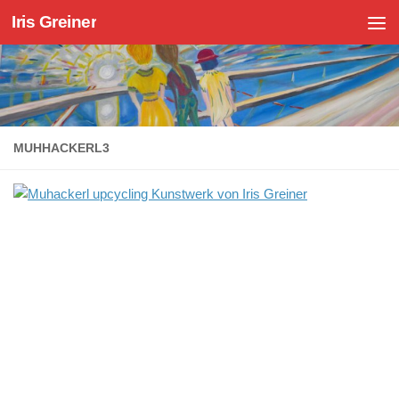
Iris Greiner
Zum Inhalt springen
MUHHACKERL3