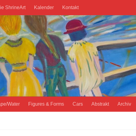
ie ShrineArt
Kalender
Kontakt
pe/Water
Figures & Forms
Cars
Abstrakt
Archiv