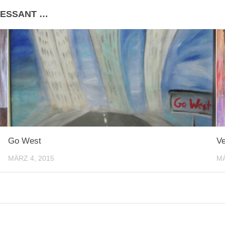
RESSANT …
Go West
Ve
MÄRZ 4, 2015
MÄ