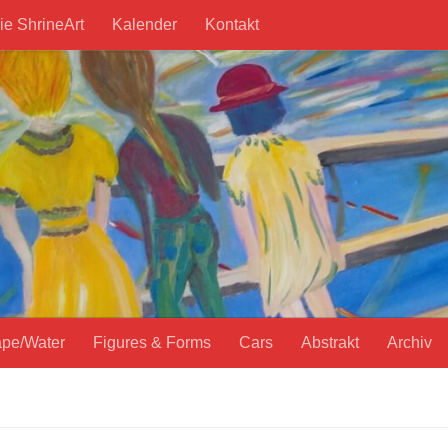
ie ShrineArt
Kalender
Kontakt
pe/Water
Figures & Forms
Cars
Abstrakt
Archiv