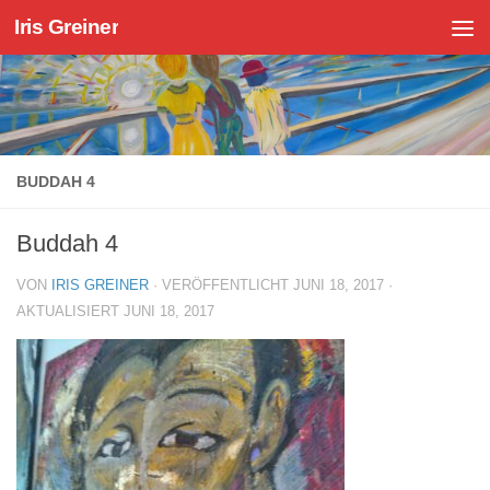
Iris Greiner
Zum Inhalt springen
BUDDAH 4
Buddah 4
VON
IRIS GREINER
· VERÖFFENTLICHT
JUNI 18, 2017
·
AKTUALISIERT
JUNI 18, 2017