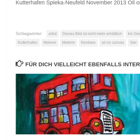
Kutterhafen Spieka-Neufeld November 2013 Oil on 
Schlagwörter:
artist
Dieses Bild ist nicht mehr erhältlich
Iris Gr
Kutterhafen
Malerei
Malerin
Nordsee
oil on canvas
Siel
FÜR DICH VIELLEICHT EBENFALLS INTE