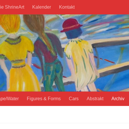
ie ShrineArt
Kalender
Kontakt
pe/Water
Figures & Forms
Cars
Abstrakt
Archiv