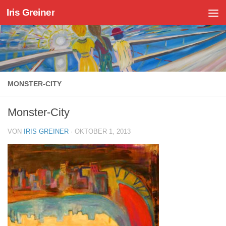
Iris Greiner
Zum Inhalt springen
MONSTER-CITY
Monster-City
VON
IRIS GREINER
·
OKTOBER 1, 2013