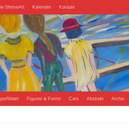
ie ShrineArt
Kalender
Kontakt
pe/Water
Figures & Forms
Cars
Abstrakt
Archiv