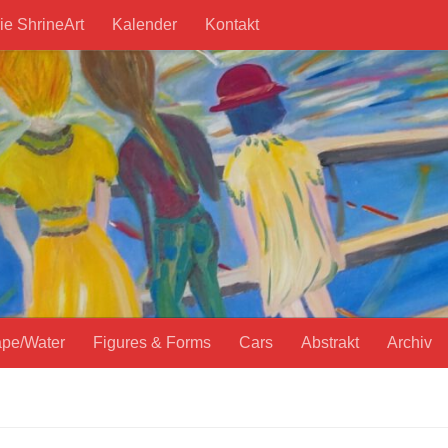
ie ShrineArt
Kalender
Kontakt
pe/Water
Figures & Forms
Cars
Abstrakt
Archiv