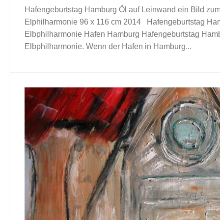
Hafengeburtstag Hamburg Öl auf Leinwand ein Bild zum
Elphilharmonie 96 x 116 cm 2014 Hafengeburtstag Ham
Elbphilharmonie Hafen Hamburg Hafengeburtstag Hamb
Elbphilharmonie. Wenn der Hafen in Hamburg...