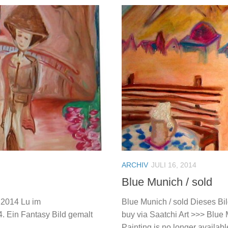
ARCHIV
JULI 16, 2014
Blue Munich / sold
 2014 Lu im
Blue Munich / sold Dieses Bild
. Ein Fantasy Bild gemalt
buy via Saatchi Art >>> Blue M
Painting is no longer available