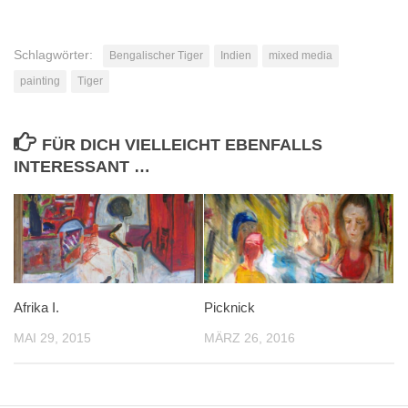
Schlagwörter:
Bengalischer Tiger
Indien
mixed media
painting
Tiger
FÜR DICH VIELLEICHT EBENFALLS
INTERESSANT …
Afrika I.
Picknick
MAI 29, 2015
MÄRZ 26, 2016