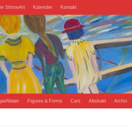
ie ShrineArt
Kalender
Kontakt
pe/Water
Figures & Forms
Cars
Abstrakt
Archiv