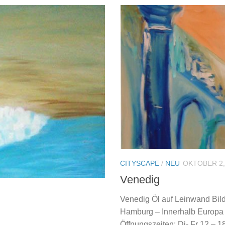
CITYSCAPE
/
NEU
OKTOBER 2,
Venedig
Venedig Öl auf Leinwand Bild 
Hamburg – Innerhalb Europa
Öffnungszeiten: Di- Fr 12 – 1